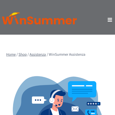
Salta
al
contenuto
Home
/
Shop
/
Assistenza
/
WinSummer Assistenza